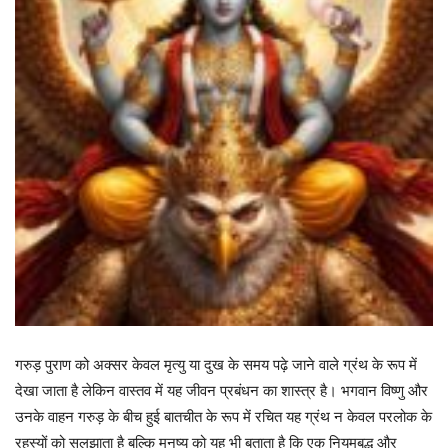
गरुड़ पुराण को अक्सर केवल मृत्यु या दुख के समय पढ़े जाने वाले ग्रंथ के रूप में
देखा जाता है लेकिन वास्तव में यह जीवन प्रबंधन का शास्त्र है। भगवान विष्णु और
उनके वाहन गरुड़ के बीच हुई बातचीत के रूप में रचित यह ग्रंथ न केवल परलोक के
रहस्यों को सुलझाता है बल्कि मनुष्य को यह भी बताता है कि एक नियमबद्ध और