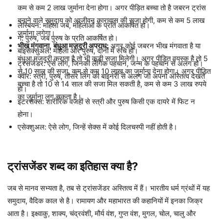
कम से कम 2 लाख जुर्माना देना होगा। अगर पीड़ित बच्चा तो है जबरन ट्रांस
बनाने वाले समुदाय को आजीवन कारावास की सजा होगी, कम से कम 5 लाख
लेस्बियन: महिला जब, महिलाओं के प्रति आकर्षित हो।
जुर्माना लगेगा।
गे: पुरुष, जब पुरुष के प्रति आकर्षित हो।
भीख मंगवाना, बंधुआ मजदूरी अपराध:
अगर कोई जबरन भीख मंगवाता है या
बाइसेक्सुअल: महिला और पुरुष, दोनों में रुचि हो।
बंधुआ मजदूरी कराता है तो भी कड़ी सजा मिलेगी। अगर पीड़ित वयस्क है तो 5
ट्रंसजेंडर: ऐसे लोग, जिनकी लैंगिक पहचान, जन्म के पहचान से अलग हो।
से 10 साल की सजा, कम से कम 10 लाख का जुर्माना देना होगा। अगर पीड़ित
क्वीर: स्त्री, पुरुष, तीसरे लिंग की बाइनरी से अलग जो अपना अस्तित्व देखते
बच्चा है तो 10 से 14 साल की सजा मिल सकती है, कम से कम 3 लाख रुपये
हों।
का जुर्माना लग सकता है।
इंटरसेक्स: शारीरिक वजहों से स्त्री और पुरुष किसी एक दायरे में फिट न
होना।
एसेक्शुअल: ऐसे लोग, जिन्हें सेक्स में कोई दिलचस्पी नहीं होती है।
ट्रांसजेंडर शब्द का इतिहास क्या है?
जब से मानव सभ्यता है, तब से ट्रांसजेंडर अस्तित्व में हैं। भारतीय धर्म ग्रंथों में यह
समुदाय, वैदिक काल से है। रामायण और महाभारत की कहानियों में इनका जिक्र
आता है। इक्ष्वाकु, शाक्य, चंद्रवंशी, मौर्य वंश, गुप्त वंश, मुगल, चोल, चालु और