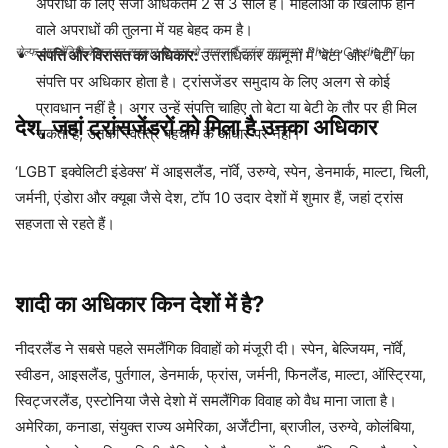
अपराधों के लिए सजा अधिकतम 2 से 3 साल है। महिलाओं के खिलाफ होने
वाले अपराधों की तुलना में यह बेहद कम है।
सेल्फ आइडेंटिफिकेशन पर सरकार के रुख से नाराज हैं ट्रांस समुदाय। Photo Credit: PTI
संपत्ति और विरासत का अधिकार:
उत्तराधिकार कानूनों में ‘बेटा’ और ‘बेटी’ का
संपत्ति पर अधिकार होता है। ट्रांसजेंडर समुदाय के लिए अलग से कोई
प्रावधान नहीं है। अगर उन्हें संपत्ति चाहिए तो बेटा या बेटी के तौर पर ही मिल
देश, जहां ट्रांसजेंडरों को मिला है उनका अधिकार
सकता है, उनकी स्वतंत्र पहचान के आधार पर नहीं।
‘LGBT इक्वेलिटी इंडेक्स’ में आइसलैंड, नॉर्वे, उरुग्वे, स्पेन, डेनमार्क, माल्टा, चिली,
जर्मनी, एंडोरा और क्यूबा जैसे देश, टॉप 10 उदार देशों में शुमार हैं, जहां ट्रांस
सहजता से रहते हैं।
शादी का अधिकार किन देशों में है?
नीदरलैंड ने सबसे पहले समलैंगिक विवाहों को मंजूरी दी। स्पेन, बेल्जियम, नॉर्वे,
स्वीडन, आइसलैंड, पुर्तगाल, डेनमार्क, फ्रांस, जर्मनी, फिनलैंड, माल्टा, ऑस्ट्रिया,
स्विट्जरलैंड, एस्टोनिया जैसे देशो में समलैंगिक विवाह को वैध माना जाता है।
अमेरिका, कनाडा, संयुक्त राज्य अमेरिका, अर्जेंटीना, ब्राजील, उरुग्वे, कोलंबिया,