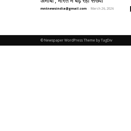
अमीबा’, भारत में बढ़ रही संख्या
mntnewsindia@gmail.com
-
March 26, 2026
© Newspaper WordPress Theme by TagDiv