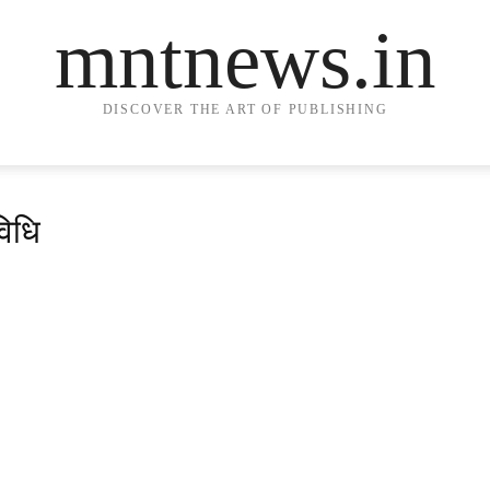
mntnews.in
DISCOVER THE ART OF PUBLISHING
विधि