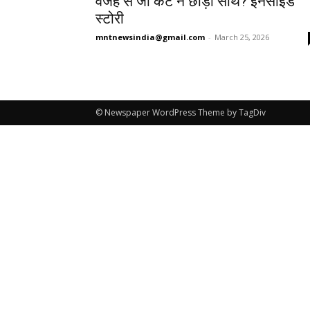
वजह से जो केंट ने छोड़ा साथ? इनसाइड
स्टोरी
mntnewsindia@gmail.com
-
March 25, 2026
© Newspaper WordPress Theme by TagDiv