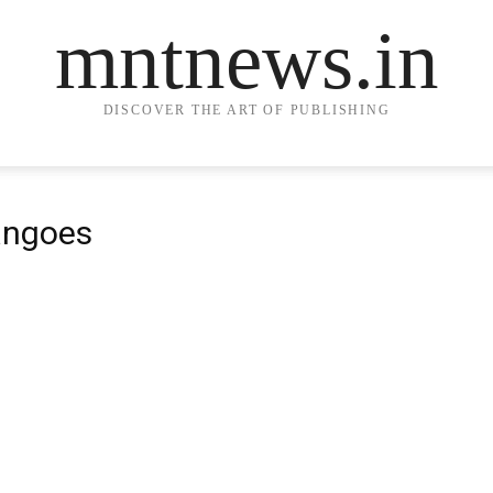
mntnews.in
DISCOVER THE ART OF PUBLISHING
angoes
,