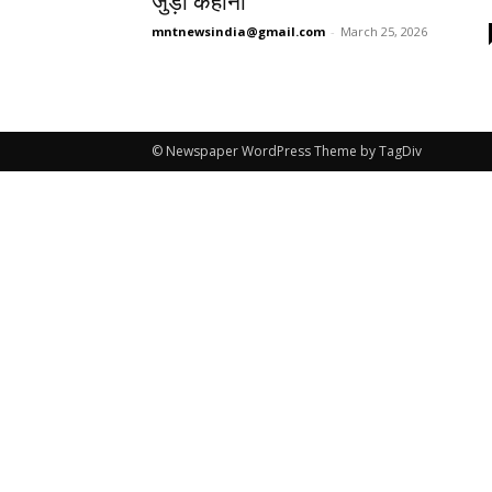
जुड़ी कहानी
mntnewsindia@gmail.com
-
March 25, 2026
© Newspaper WordPress Theme by TagDiv