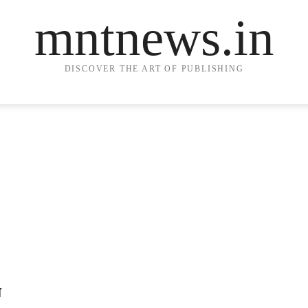
mntnews.in
DISCOVER THE ART OF PUBLISHING
े