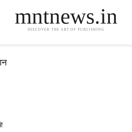
mntnews.in
DISCOVER THE ART OF PUBLISHING
सान
ओं