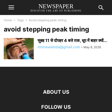
NEWSPAPER
DISCOVER THE ART OF PUBLISHING
Home
Tags
Avoid stepping peak timing
avoid stepping peak timing
सुबह 11 से दोपहर 4 बजे तक, धूप में बाहर क्यों...
mntnewsindia@gmail.com
-
May 6, 2026
ABOUT US
FOLLOW US