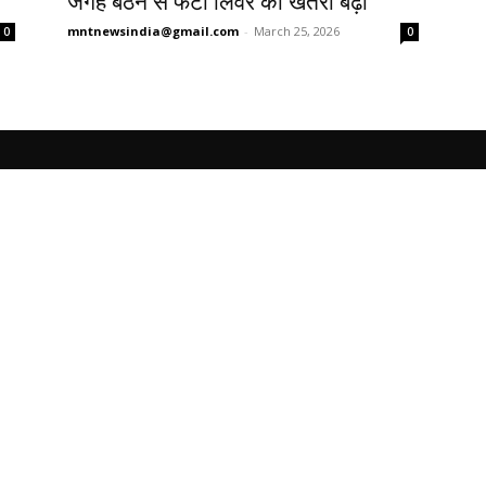
जगह बैठने से फैटी लिवर का खतरा बढ़ा
mntnewsindia@gmail.com
-
March 25, 2026
0
0