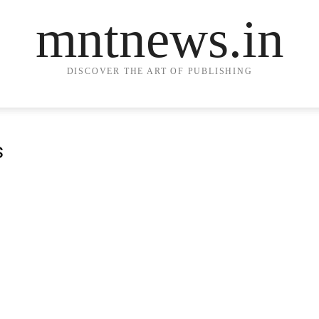
mntnews.in
DISCOVER THE ART OF PUBLISHING
s