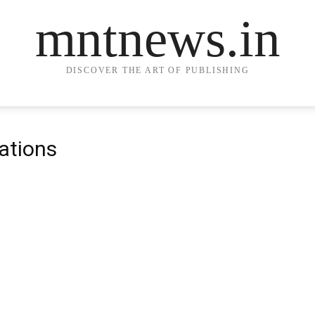
mntnews.in
DISCOVER THE ART OF PUBLISHING
lations