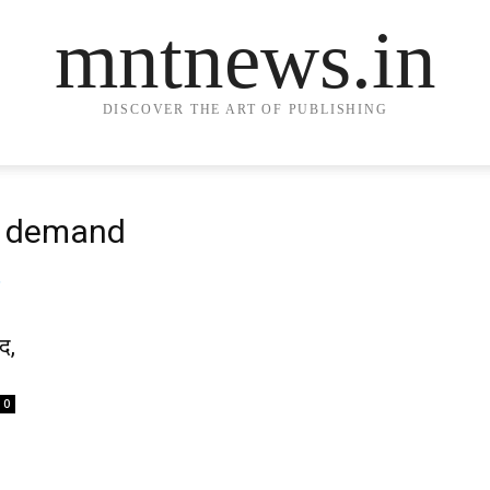
mntnews.in
DISCOVER THE ART OF PUBLISHING
d demand
द,
0