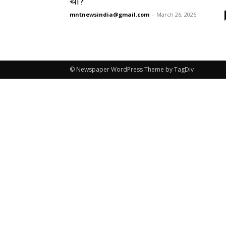
थी?
mntnewsindia@gmail.com
-
March 26, 2026
© Newspaper WordPress Theme by TagDiv