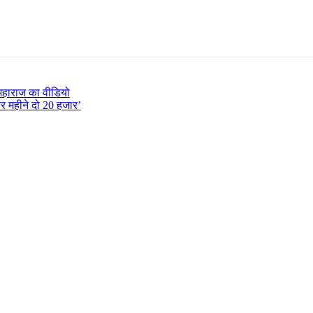
द महाराज का वीडियो
हर महीने दो 20 हजार’