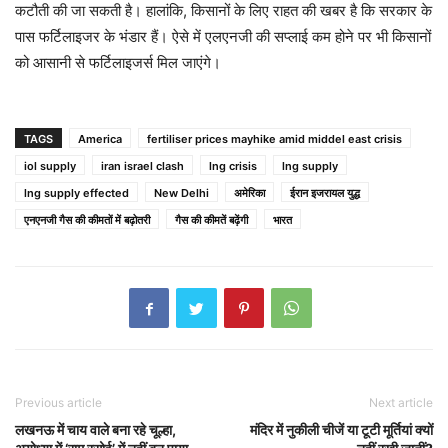
कटौती की जा सकती है। हालांकि, किसानों के लिए राहत की खबर है कि सरकार के
पास फर्टिलाइजर के भंडार हैं। ऐसे में एलएनजी की सप्लाई कम होने पर भी किसानों
को आसानी से फर्टिलाइजर्स मिल जाएंगे।
TAGS
America
fertiliser prices mayhike amid middel east crisis
iol supply
iran israel clash
lng crisis
lng supply
lng supply effected
New Delhi
अमेरिका
ईरान इजरायल युद्ध
एनएनजी गैस की कीमतों में बढ़ोतरी
गैस की कीमतें बढ़ेंगी
भारत
Previous article
Next article
लखनऊ में चाय वाले बना रहे चूल्हा,
मंदिर में नुकीली चीजें या टूटी मूर्तियां क्यों