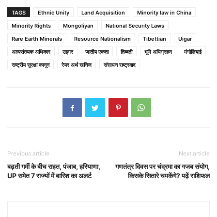
TAGS
Ethnic Unity
Land Acquisition
Minority law in China
Minority Rights
Mongoliyan
National Security Laws
Rare Earth Minerals
Resource Nationalism
Tibettian
Uigar
अल्पसंख्यक अधिकार
उइगर
जातीय एकता
तिब्बती
भूमि अधिग्रहण
मंगोलियाई
राष्ट्रीय सुरक्षा कानून
रेयर अर्थ खनिज
संसाधन राष्ट्रवाद
Previous article
Next article
बढ़ती गर्मी के बीच राहत, पंजाब, हरियाणा,
गणतंत्र दिवस पर चंद्रमा का गजब संयोग,
UP समेत 7 राज्यों में बारिश का अलर्ट
किसके सितारे चमकेंगे? पढ़ें राशिफल