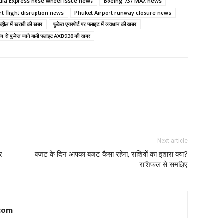
ndia Express nose wheel issue news
Boeing 737 MAX news
t flight disruption news
Phuket Airport runway closure news
व्हील में खराबी की खबर
फुकेत एयरपोर्ट पर फ्लाइट में व्यवधान की खबर
बाद से फुकेत जाने वाली फ्लाइट AXB938 की खबर
Next article
र
बजट के दिन आपका बजट कैसा रहेगा, राशियों का इशारा क्या?
राशिफल से समझिए
com