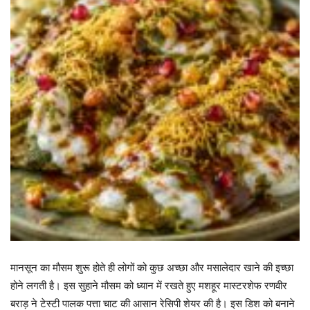
मानसून का मौसम शुरू होते ही लोगों को कुछ अच्छा और मसालेदार खाने की इच्छा
होने लगती है। इस सुहाने मौसम को ध्यान में रखते हुए मशहूर मास्टरशेफ रणवीर
बराड़ ने टेस्टी पालक पत्ता चाट की आसान रेसिपी शेयर की है। इस डिश को बनाने