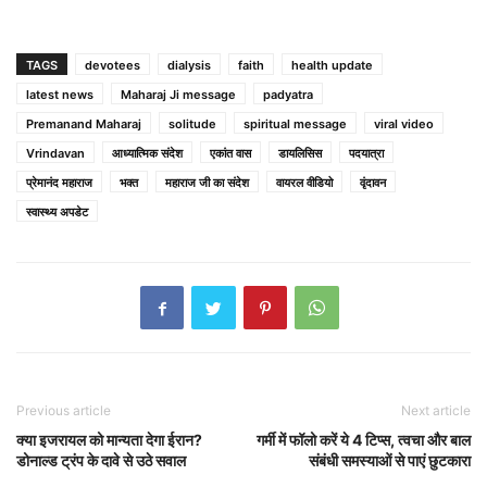
TAGS
devotees
dialysis
faith
health update
latest news
Maharaj Ji message
padyatra
Premanand Maharaj
solitude
spiritual message
viral video
Vrindavan
आध्यात्मिक संदेश
एकांत वास
डायलिसिस
पदयात्रा
प्रेमानंद महाराज
भक्त
महाराज जी का संदेश
वायरल वीडियो
वृंदावन
स्वास्थ्य अपडेट
Previous article
Next article
क्या इजरायल को मान्यता देगा ईरान?
गर्मी में फॉलो करें ये 4 टिप्स, त्वचा और बाल
डोनाल्ड ट्रंप के दावे से उठे सवाल
संबंधी समस्याओं से पाएं छुटकारा