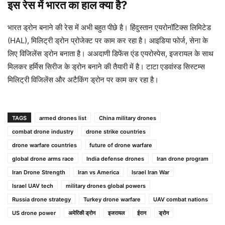
इस रेस में भारत का हाल क्या है?
भारत ड्रोन बनाने की रेस में अभी बहुत पीछे है। हिंदुस्तान एयरोनॉटिक्स लिमिटेड
(HAL), मिलिट्री ड्रोन प्रोजेक्ट पर काम कर रहा है। आइडिया फोर्ज, सेना के
लिए विजिलेंस ड्रोन बनाता है। अअदाणी डिफेंस एंड एयरोस्पेस, इजरायल के साथ
मिलकर हर्मिस सिरीज के ड्रोन बनाने की तैयारी में है। टाटा एडवांस्ड सिस्टम्स
मिलिट्री विजिलेंस और अटैकिंग ड्रोन पर काम कर रहा है।
TAGS
armed drones list
China military drones
combat drone industry
drone strike countries
drone warfare countries
future of drone warfare
global drone arms race
India defense drones
Iran drone program
Iran Drone Strength
Iran vs America
Israel Iran War
Israel UAV tech
military drones global powers
Russia drone strategy
Turkey drone warfare
UAV combat nations
US drone power
अमेरिकी ड्रोन
इजरायल
ईरान
ड्रोन