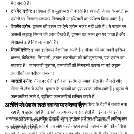
भेद सकते हैं।
टारगेट ड्रोन:
इस्तेमाल सेना युद्धाभ्यास में करती है। असली विमान के बदले इन
ड्रोनों पर निशाना लगाकर मिसाइलों या हथियारों का परीक्षण किया जाता है।
डि
कॉय ड्रोन:
दुश्मन की रडार पर ऐसे ड्रोन नजर नहीं आते हैं। ये राडार पर
असली लड़ाकू विमान की तरह दिखते हैं, दुश्मन का ध्यान इन पर जाता है और
मिसाइलें इन्हें निशाना बनाती हैं।
रिसर्च ड्रोन:
इनका इस्तेमाल वैज्ञानिक करते हैं। मौसम की जानकारी हासिल
करना, विजिलेंस, निगरानी, उड़ान तकनीकों की पर्तें सुलझाना, ऐसे ड्रोन का
मकसद है। जानकारी जुटाना, वन्यजीवों की निगरानी करना या नई उड़ान
तकनीकों का परीक्षण करना।
जासूसी ड्रोन:
सीमा पर ऐसे ड्रोन का इस्तेमाल ज्यादा होता है। कैमरों और
सेंसर से लैस ये ड्रोन, दुश्मन के इलाकों का पूरा खाका खींच लाते हैं। चुपके से
जानकारियां लाते हैं, खुफिया जानकारियां हासिल करते हैं।
अतीत से आज तक का सफर क्या है?
कॉम्बेट ड्रोन:
ईरान, जिन ड्रोन के जरिए पश्चिम एशिया के देशों में तबाही मचा
रहा है, ये ड्रोन वही हैं। इनकी अलग-अलग रेंज होती है। ईरान की ड्रोन
‘अनमैन्ड एविएशन, अ ब्रीफ हिस्ट्री ऑफ एनमैन्ड एरियल व्हीकल्स’ में लॉरेंस आर
क्षमताओं की त्रासदी दुनिया देख रही है। जमीन से लेकर आसमान तक, ईरान
न्यूक लिखते हैं, ’19वीं सदी में जब लोग पहले-पहल हवाई जहाज बनाने की कोशिश
तबाही मचा रहा है।
कर रहे थे, तब उन्होंने छोटे-छोटे मॉडल बनाए और उड़ाए। केली और स्ट्रिंगफेलो