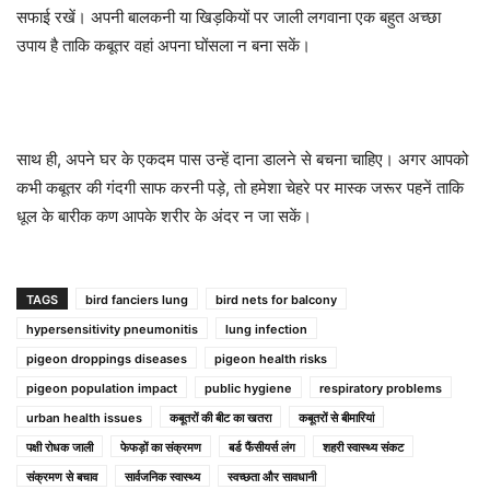
सफाई रखें। अपनी बालकनी या खिड़कियों पर जाली लगवाना एक बहुत अच्छा
उपाय है ताकि कबूतर वहां अपना घोंसला न बना सकें।
साथ ही, अपने घर के एकदम पास उन्हें दाना डालने से बचना चाहिए। अगर आपको
कभी कबूतर की गंदगी साफ करनी पड़े, तो हमेशा चेहरे पर मास्क जरूर पहनें ताकि
धूल के बारीक कण आपके शरीर के अंदर न जा सकें।
TAGS
bird fanciers lung
bird nets for balcony
hypersensitivity pneumonitis
lung infection
pigeon droppings diseases
pigeon health risks
pigeon population impact
public hygiene
respiratory problems
urban health issues
कबूतरों की बीट का खतरा
कबूतरों से बीमारियां
पक्षी रोधक जाली
फेफड़ों का संक्रमण
बर्ड फैंसीयर्स लंग
शहरी स्वास्थ्य संकट
संक्रमण से बचाव
सार्वजनिक स्वास्थ्य
स्वच्छता और सावधानी