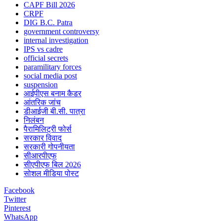
CAPF Bill 2026
CRPF
DIG B.C. Patra
government controversy
internal investigation
IPS vs cadre
official secrets
paramilitary forces
social media post
suspension
आईपीएस बनाम कैडर
आंतरिक जांच
डीआईजी बी.सी. पात्रा
निलंबन
पैरामिलिट्री फोर्स
सरकार विवाद
सरकारी गोपनीयता
सीआरपीएफ
सीएपीएफ बिल 2026
सोशल मीडिया पोस्ट
Facebook
Twitter
Pinterest
WhatsApp